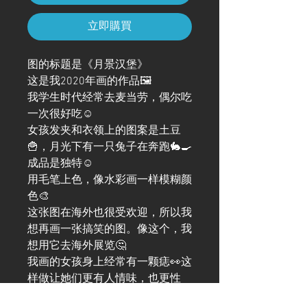
立即購買
图的标题是《月景汉堡》
这是我2020年画的作品🖼️
我学生时代经常去麦当劳，偶尔吃
一次很好吃☺️
女孩发夹和衣领上的图案是土豆
🍟，月光下有一只兔子在奔跑🐇🍳
成品是独特☺️
用毛笔上色，像水彩画一样模糊颜
色🎨
这张图在海外也很受欢迎，所以我
想再画一张搞笑的图。像这个，我
想用它去海外展览🤔
我画的女孩身上经常有一颗痣👀这
样做让她们更有人情味，也更性
感。如果您能关注，我将不胜感