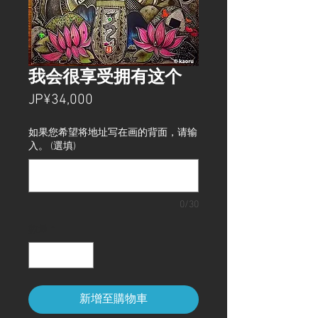
我会很享受拥有这个
價
JP¥34,000
格
如果您希望将地址写在画的背面，请输
入。 (選填)
0/30
數量
*
新增至購物車