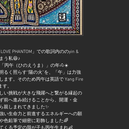
OVE PHANTOM」での歌詞内ののyin &
まう私😆♪
「丙午（ひのえうま）」の年🐴☀️
明るく照らす“陽の火”を、「午」は力強
す。そのため丙午は英語で Yang Fire
来ます。
しい挑戦が大きな飛躍へと繋がる縁起の
ず前へ進み続けることから、開運・金
ら親しまれてきました✨
強い生命力と前進するエネルギーへの願
や色鉛筆で細密に彩飾しました🌈
てくる予定の我が子も丙午生まれ👶