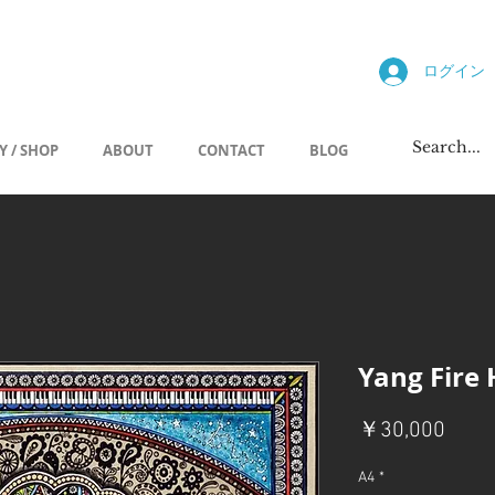
allery
ログイン
Y / SHOP
ABOUT
CONTACT
BLOG
Yang Fire 
価
￥30,000
格
A4
*