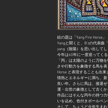
絵の題は「Yang Fire Horse」
Yangと聞くと、B'zの代表曲「L
yang（陰陽）を思い出してし
今年は60年に一度巡ってくる
「丙」は太陽のように万物を
さや行動力を象徴する馬を表しま
Horse と表現することも出
情熱とエネルギーに満ち、新
良い年。さらに馬は、後退せ
運・出世の象徴として古くか
作品にはそんな丙午の持つ力
いを込め、色付きボールペン
そして、ちょうど今年生まれ