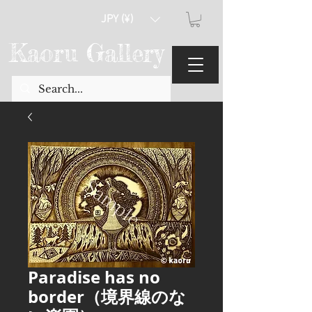
JPY (¥)
Kaoru Gallery
Paradise has no
border（境界線のな