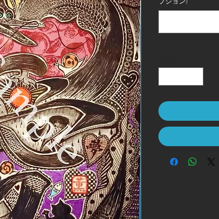
プション)
数量
*