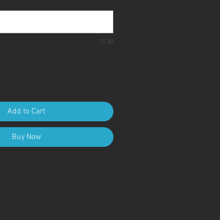
0/30
Add to Cart
Buy Now