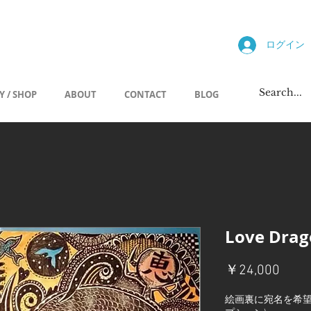
allery
ログイン
Y / SHOP
ABOUT
CONTACT
BLOG
Love Dra
価
￥24,000
格
絵画裏に宛名を希望