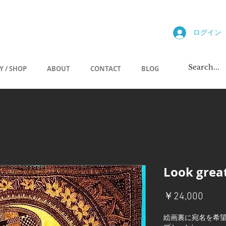
allery
ログイン
Y / SHOP
ABOUT
CONTACT
BLOG
Look grea
価
￥24,000
格
絵画裏に宛名を希望