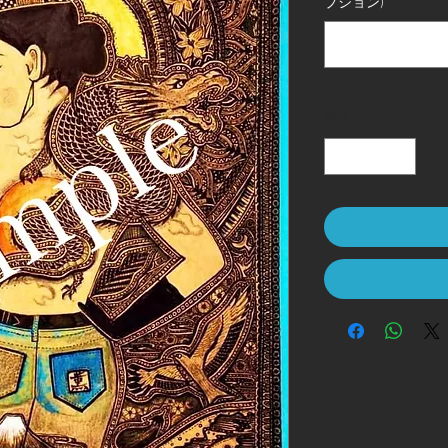
プション)
数量
*