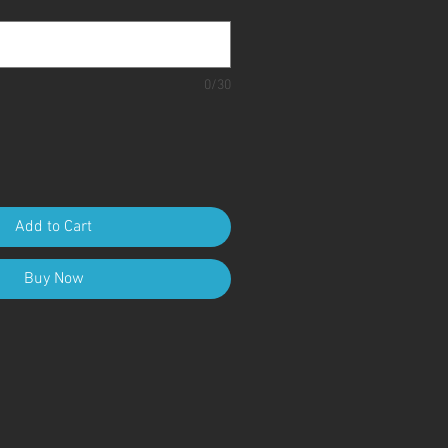
0/30
Add to Cart
Buy Now