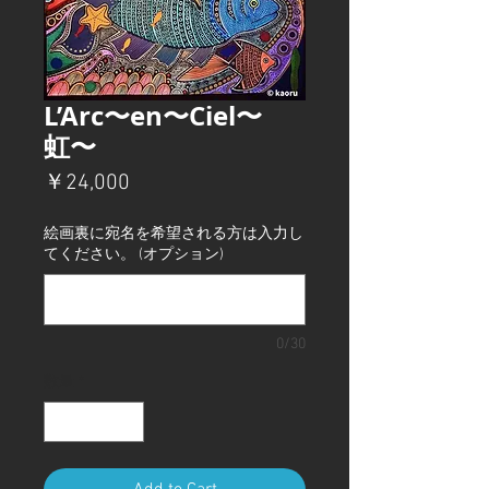
L’Arc〜en〜Ciel〜
虹〜
価
￥24,000
格
絵画裏に宛名を希望される方は入力し
てください。 (オプション)
0/30
数量
*