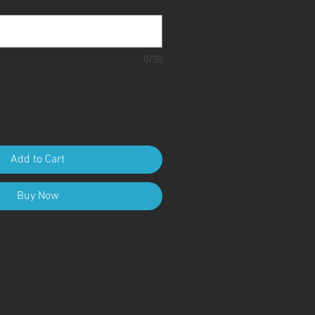
0/30
Add to Cart
Buy Now