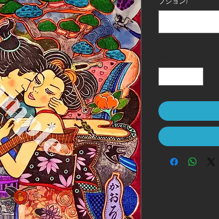
プション)
数量
*