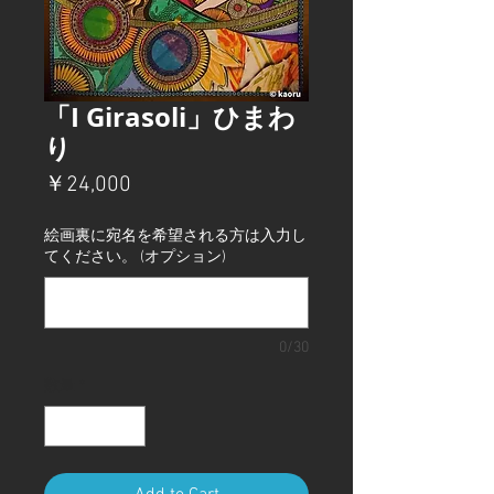
「I Girasoli」ひまわ
り
価
￥24,000
格
絵画裏に宛名を希望される方は入力し
てください。 (オプション)
0/30
数量
*