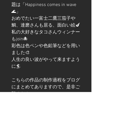
題は「Happiness comes in wave
🌊」
おめでたい一富士二鷹三茄子や
鯛、達磨さんも居る、面白い絵🍆
私の大好きなタコさんウィンナー
もjoin🐙
彩色は色ペンや色鉛筆などを用い
ました🎨
人生の良い波がやって来ますよう
に🏄
こちらの作品の制作過程をブログ
にまとめてありますので、是非ご
覧ください。
ブログ
「Happiness comes in
wave」