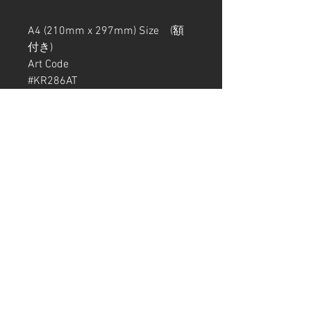
A4 (210mm x 297mm) Size (額
付き)
Art Code
#KR286AT
制作年月:2024年9月
＊通関手続きの関係上、日本以外
の発送には額縁は付属しません
#デコピン #大谷翔平 さん #
大谷翔平選手 #decoy #可愛い #
愛犬 #ロサンゼルス #ドジャー
ス#shoheiohtani #dodgerstadium