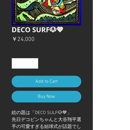
DECO SURF🐶💙
価
￥24,000
格
数量
*
Add to Cart
Buy Now
絵の題は「DECO SULF🐶💙」
先日デコピンちゃんと大谷翔平選
手の可愛すぎる始球式が話題でし