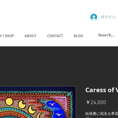
allery
ログイン
Y / SHOP
ABOUT
CONTACT
BLOG
Caress of
価
￥24,000
格
絵画裏に宛名を希望