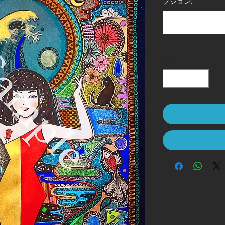
プション)
数量
*