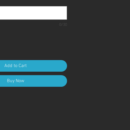
0/30
Add to Cart
Buy Now