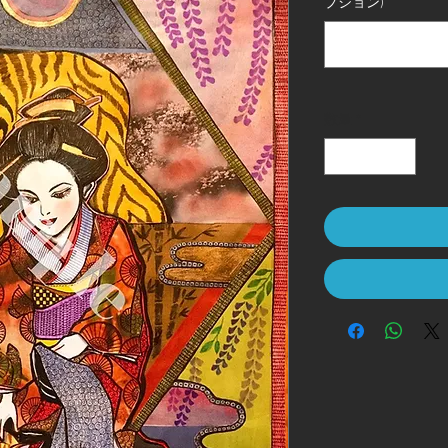
プション)
数量
*