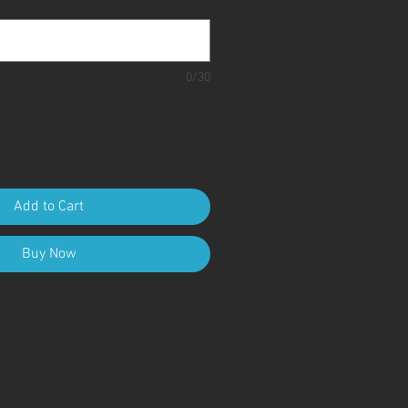
0/30
Add to Cart
Buy Now