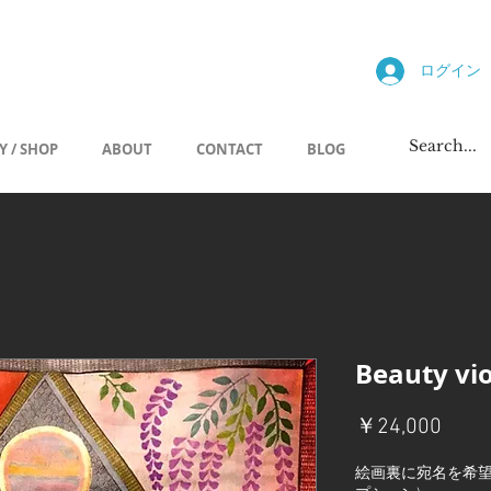
allery
ログイン
Y / SHOP
ABOUT
CONTACT
BLOG
Beauty vio
価
￥24,000
格
絵画裏に宛名を希望