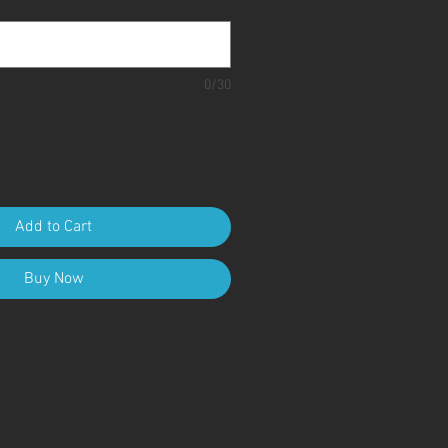
0/30
Add to Cart
Buy Now