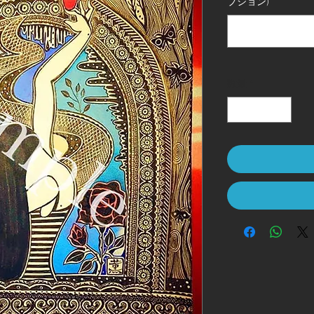
プション)
数量
*