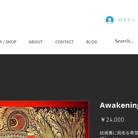
allery
ログイン
Y / SHOP
ABOUT
CONTACT
BLOG
Awakenin
価
￥24,000
格
絵画裏に宛名を希望