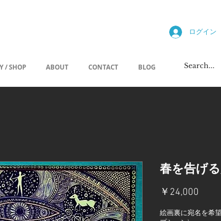
allery
ログイン
Y / SHOP
ABOUT
CONTACT
BLOG
春を告げる
価
￥24,000
格
絵画裏に宛名を希望