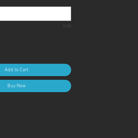
0/30
Add to Cart
Buy Now