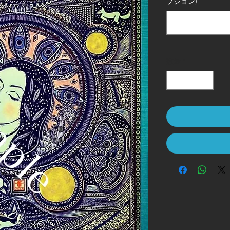
プション)
数量
*