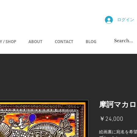
allery
ログイン
Y / SHOP
ABOUT
CONTACT
BLOG
摩訶マカロ
価
￥24,000
格
絵画裏に宛名を希望