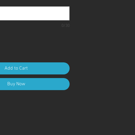
0/30
Add to Cart
Buy Now