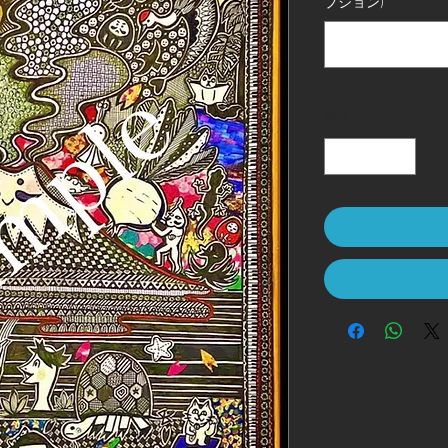
プション)
数量
*