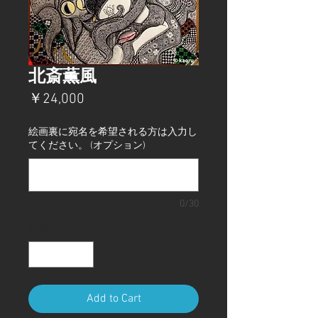
北斎薫風
価
￥24,000
格
絵画裏に宛名を希望される方は入力し
てください。 (オプション)
0/30
数量
*
Add to Cart