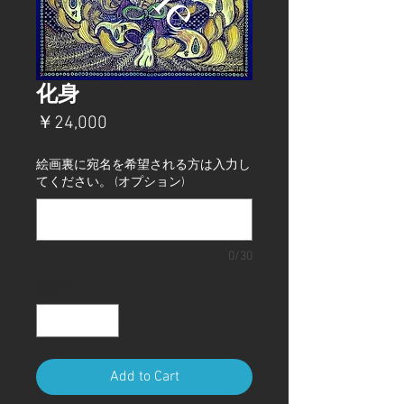
化身
価
￥24,000
格
絵画裏に宛名を希望される方は入力し
てください。 (オプション)
0/30
数量
*
Add to Cart