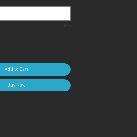
0/30
Add to Cart
Buy Now