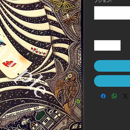
プション)
数量
*