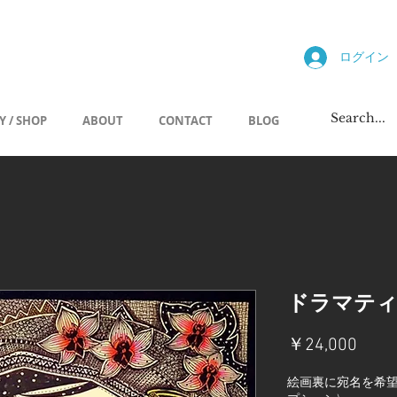
allery
ログイン
Y / SHOP
ABOUT
CONTACT
BLOG
ドラマテ
価
￥24,000
格
絵画裏に宛名を希望