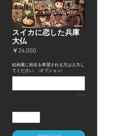
スイカに恋した兵庫
大仏
価
￥24,000
格
絵画裏に宛名を希望される方は入力し
てください。 (オプション)
0/30
数量
*