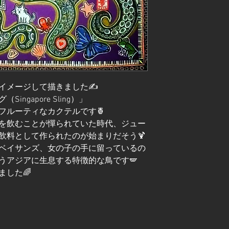
イメージして描きました✍️
ngapore Sling）」
フルーティなカクテルです🍍
を飲むことが憚られていた時代、ジュー
飲料として作られたのが始まりだそう🍹
ベイサンズ、女の子の手に留っているの
うアジアに生息する特徴的な鳥です🪽
ました🌈