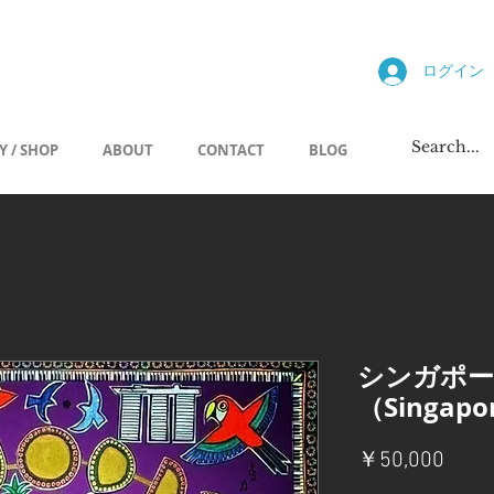
allery
ログイン
Y / SHOP
ABOUT
CONTACT
BLOG
シンガポ
（Singapor
価
￥50,000
格