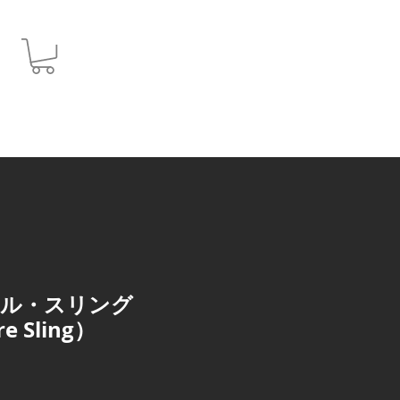
JPY (¥)
ール・スリング
e Sling）