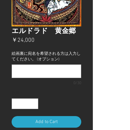
エルドラド 黄金郷
価
￥24,000
格
絵画裏に宛名を希望される方は入力し
てください。 (オプション)
0/30
数量
*
Add to Cart