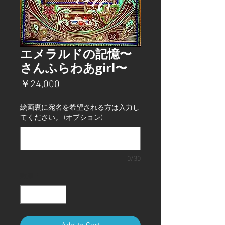
エメラルドの記憶〜
さんふらわあgirl〜
価
￥24,000
格
絵画裏に宛名を希望される方は入力し
てください。 (オプション)
0/30
数量
*