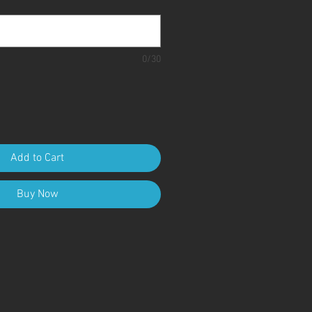
0/30
Add to Cart
Buy Now