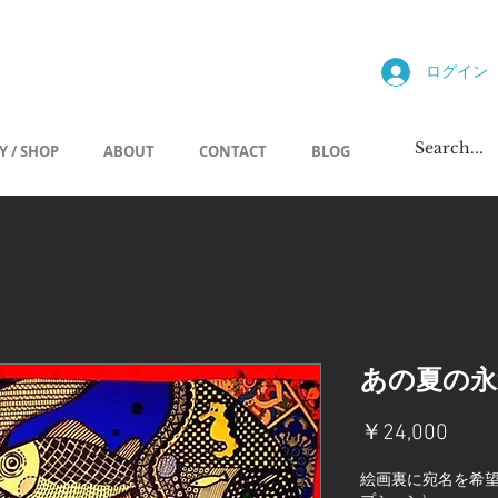
allery
ログイン
Y / SHOP
ABOUT
CONTACT
BLOG
あの夏の永
価
￥24,000
格
絵画裏に宛名を希望