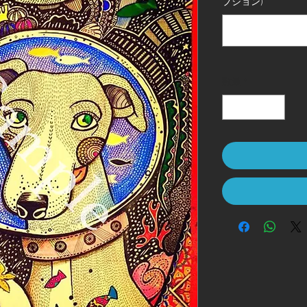
プション)
数量
*