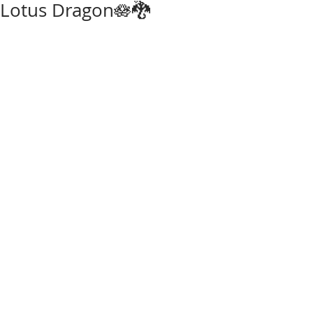
Lotus Dragon🪷🐉