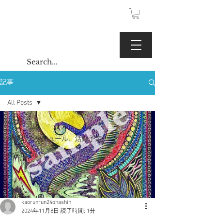
JPY (¥)
Kaoru Gallery
記事
All Posts
All Posts
今後のスケジュール、活動予定
作品について
kaorunrun24ohashih
2024年11月8日
読了時間: 1分