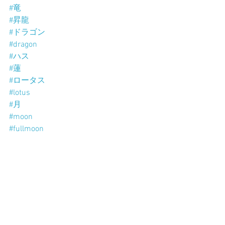
#竜
#昇龍
#ドラゴン
#dragon
#ハス
#蓮
#ロータス
#lotus
#月
#moon
#fullmoon
#マレーシア
#西武百貨店