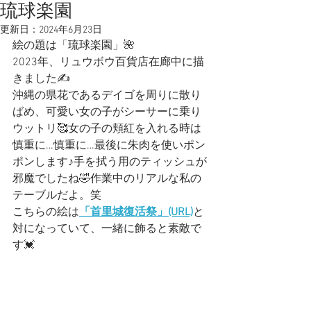
琉球楽園
更新日：
2024年6月23日
絵の題は「琉球楽園」🌺
2023年、リュウボウ百貨店在廊中に描
きました✍️
沖縄の県花であるデイゴを周りに散り
ばめ、可愛い女の子がシーサーに乗り
ウットリ🥰女の子の頬紅を入れる時は
慎重に…慎重に…最後に朱肉を使いポン
ポンします♪手を拭う用のティッシュが
邪魔でしたね🤣作業中のリアルな私の
テーブルだよ。笑
こちらの絵は
「首里城復活祭
」
(URL)
と
対になっていて、一緒に飾ると素敵で
す💓