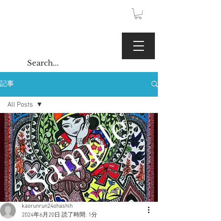
JPY (¥)
Kaoru Gallery
記事
All Posts
All Posts
今後のスケジュール、活動予定
作品について
kaorunrun24ohashih
2024年6月20日
読了時間: 1分