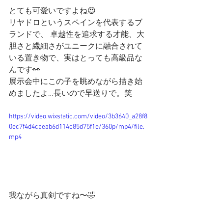
とても可愛いですよね😍
リヤドロというスペインを代表するブ
ランドで、 卓越性を追求する才能、大
胆さと繊細さがユニークに融合されて
いる置き物で、実はとっても高級品な
んです👀
展示会中にこの子を眺めながら描き始
めましたよ…長いので早送りで。笑
https://video.wixstatic.com/video/3b3640_a28f8
0ec7f4d4caeab6d114c85d75f1e/360p/mp4/file.
mp4
我ながら真剣ですね〜🤣