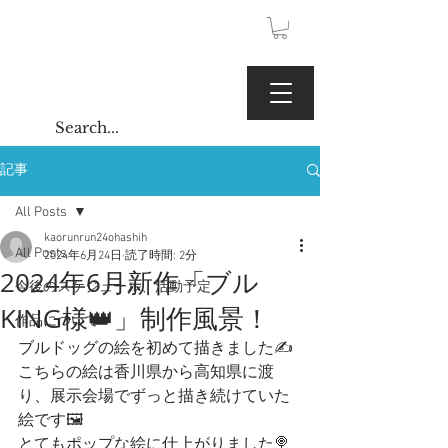
JPY (¥)
Kaoru Gallery
記事
All Posts
kaorunrun24ohashih
All Posts
2024年6月24日
読了時間: 2分
2024年6月新作「ブル
今後のスケジュール、活動予定
KING様👑」制作風景！
作品について
ブルドッグの絵を初めて描きました✍️
こちらの絵は香川県から高知県に渡
り、展示会場でずっと描き続けていた
絵です🖼️
とてもポップな絵に仕上がりました🍭