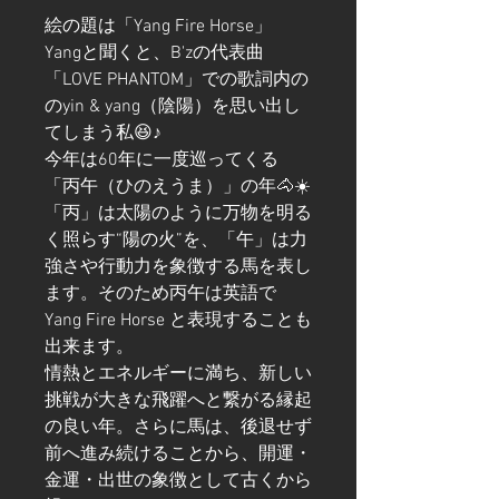
絵の題は「Yang Fire Horse」
Yangと聞くと、B'zの代表曲
「LOVE PHANTOM」での歌詞内の
のyin & yang（陰陽）を思い出し
てしまう私😆♪
今年は60年に一度巡ってくる
「丙午（ひのえうま）」の年🐴☀️
「丙」は太陽のように万物を明る
く照らす“陽の火”を、「午」は力
強さや行動力を象徴する馬を表し
ます。そのため丙午は英語で
Yang Fire Horse と表現することも
出来ます。
情熱とエネルギーに満ち、新しい
挑戦が大きな飛躍へと繋がる縁起
の良い年。さらに馬は、後退せず
前へ進み続けることから、開運・
金運・出世の象徴として古くから