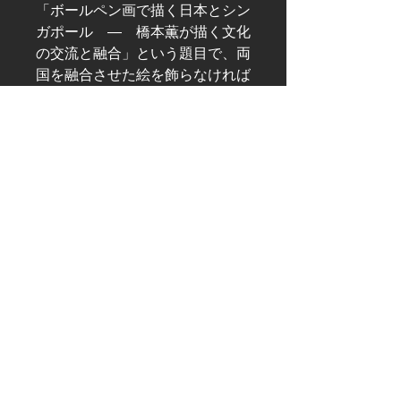
「ボールペン画で描く日本とシン
ガポール ― 橋本薫が描く文化
の交流と融合」という題目で、両
国を融合させた絵を飾らなければ
なりません。
国鳥のキゴシタイヨウチョウや、
国花の蘭、国旗を絵に入れ込みま
した。
シンガポールの国旗は三日月と白
い星が５つ🇸🇬
五つの星は「民主主義、平和、進
歩、正義、平等」の5つの理想を
表しているんだそう
© ; 2020 by kaoru. Proudly created