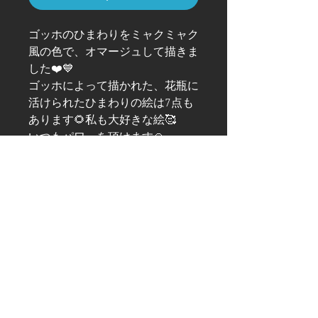
ゴッホのひまわりをミャクミャク
風の色で、オマージュして描きま
した❤️💙
ゴッホによって描かれた、花瓶に
活けられたひまわりの絵は7点も
あります🌻私も大好きな絵🥰
いつもパワーを頂けます🙏
みゃくみゃくは言わずと知れた現
在開催中の関西万博の公式キャラ
クター✨
5つの眼球やその周囲に細胞に似
た形の輪がついているなど、怪異
な化けもの的キャラクターデザイ
ンが特徴です🙂‍↕️
世界とのつながりを脈々（みゃく
みゃく）と引き継ぐ、そんな絵を
目指して私も描き続けたいです💪