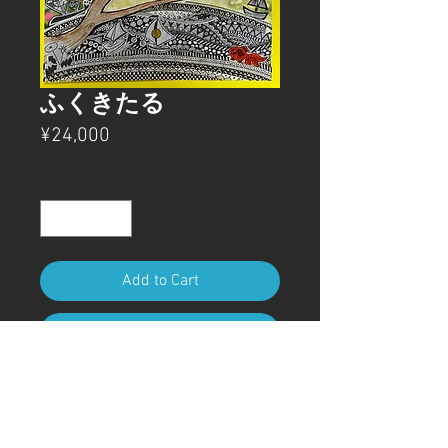
ふくきたる
Price
¥24,000
Quantity
*
Add to Cart
Buy Now
過去作ですが、演技の良い絵画。
富士山や招き猫を可愛らしく描き
ました。