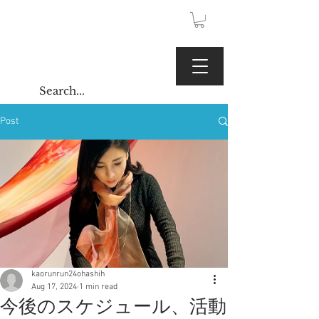
JPY (¥)
Kaoru Gallery
Post
kaorunrun24ohashih
Aug 17, 2024
1 min read
今後のスケジュール、活動