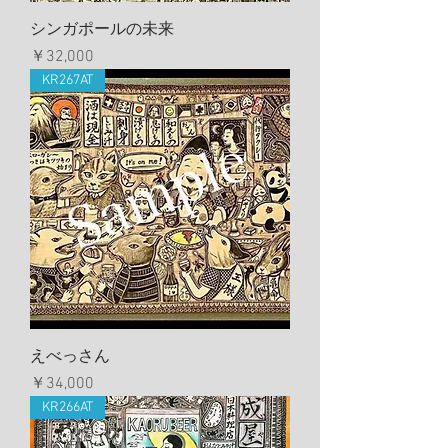
シンガポールの未来
価格
￥32,000
KR267AT
えべっさん
価格
￥34,000
KR266AT