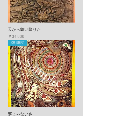
天から舞い降りた
価格
￥34,000
KR188AT
夢じゃないさ