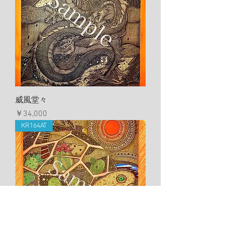
威風堂々
価格
￥34,000
KR164AT