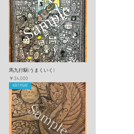
馬九行駆(うまくいく)
価格
￥34,000
KR195AT