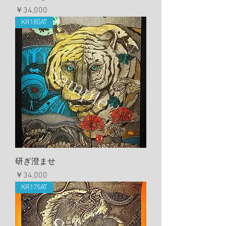
価格
￥34,000
KR180AT
研ぎ澄ませ
価格
￥34,000
KR175AT