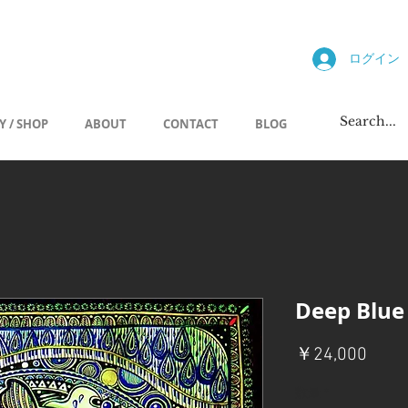
allery
ログイン
Y / SHOP
ABOUT
CONTACT
BLOG
Deep Blue
価
￥24,000
格
数量
*