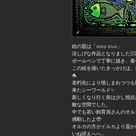
絵の題は 「deep blue」
涼しげな作品となりました🙂‍↕
ボールペンで丁寧に描き、着
この絵を描いたきっかけは、
🐬
老朽化により惜しまれつつも
来たシーワールド✨
新しくなり行く前は少し抵抗
敵な空間でした。
中でも若い飼育員さんのオル
感動したよ🥹
オルカの方がイルカより遥か
いね🤣えへへ…