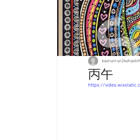
kaorunrun24ohashi
丙午
https://video.wixstat