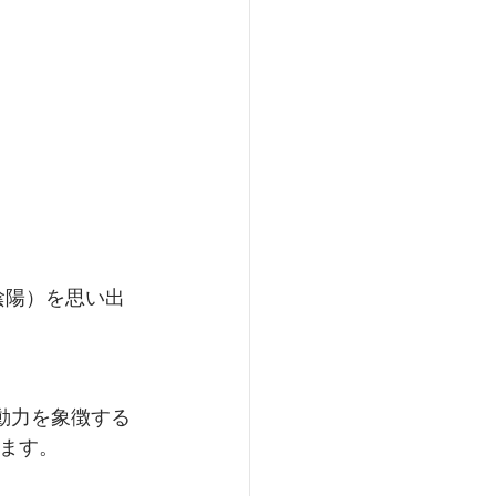
g（陰陽）を思い出
動力を象徴する
来ます。