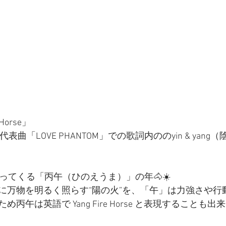
Horse」
の代表曲「LOVE PHANTOM」での歌詞内ののyin & yan
ってくる「丙午（ひのえうま）」の年🐴☀️
に万物を明るく照らす“陽の火”を、「午」は力強さや行
丙午は英語で Yang Fire Horse と表現することも出