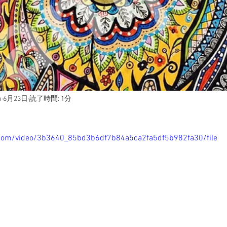
h
6月23日
読了時間: 1分
ic.com/video/3b3640_85bd3b6df7b84a5ca2fa5df5b982fa30/file