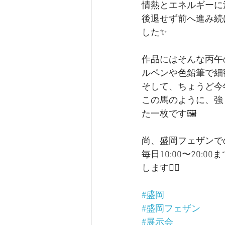
情熱とエネルギーに
後退せず前へ進み続
した✨
作品にはそんな丙午
ルペンや色鉛筆で細
そして、ちょうど今
この馬のように、強
た一枚です🖼️
尚、盛岡フェザンでの
毎日10:00〜20:
します🙇‍♀️
#盛岡
#盛岡フェザン
#展示会