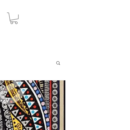
JPY (¥)