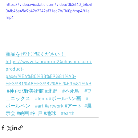
https://video.wixstatic.com/video/3b3640_58c4f
04fb46a45a9b42e2242af31ec7b/360p/mp4/file.
mp4
商品をぜひご覧ください！ 
https://www.kaorunrun24ohashih.com/
product-
page/%E6%B0%B8%E9%81%A0-
%E3%81%A8%E3%82%8F-%E3%81%AB
#神戸北野美術館
#北野
#不死鳥
#フ
ェニックス
#fenix
#ボールペン画
#
ボールペン
#art
#artwork
#アート
#展
示会
#絵画
#神戸
#地球
#earth