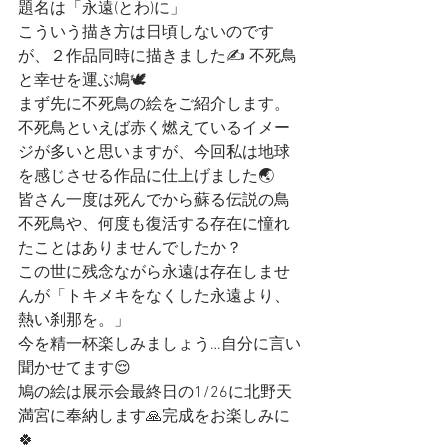
題名は「永遠(とわ)に」 
こういう描き方は日頃しないのです
が、２作品同時に描きました✍️ 不死鳥
と幸せを運ぶ鳩🕊️ 
まず先に不死鳥の絵をご紹介します。
不死鳥といえば赤く燃えているイメー
ジが多いと思いますが、今回私は地球
を感じさせる作品に仕上げました🌏 
皆さん一度は死んでから蘇る伝説の鳥 
不死鳥や、何度も復活する存在に憧れ
たことはありませんでしたか？
この世に残念ながら永遠は存在しませ
んが「トキメキをなくした永遠より、
熱い刹那を。」
今を精一杯楽しみましょう…自分に言い
聞かせてます😌
鳩の絵は展示会最終日の1/26に北野天
満宮に奉納します🙏完成をお楽しみに
🍀