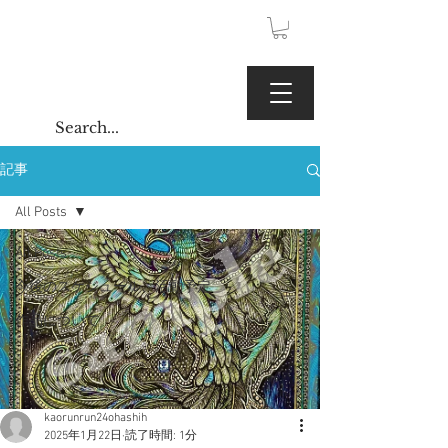
JPY (¥)
Kaoru Gallery
記事
All Posts
All Posts
今後のスケジュール、活動予定
作品について
kaorunrun24ohashih
2025年1月22日
読了時間: 1分