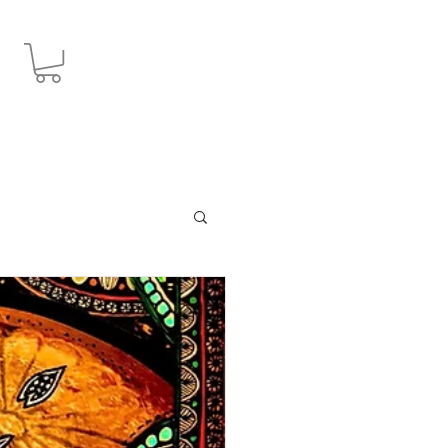
JPY (¥)