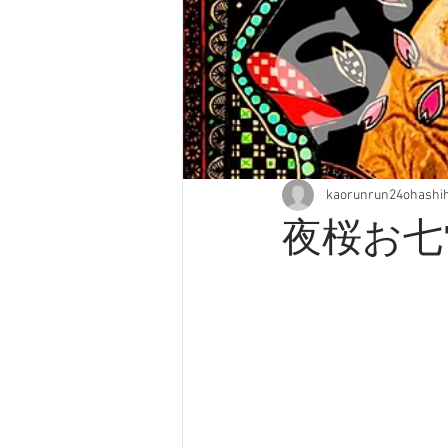
kaorunrun24ohashi
夜桜お七