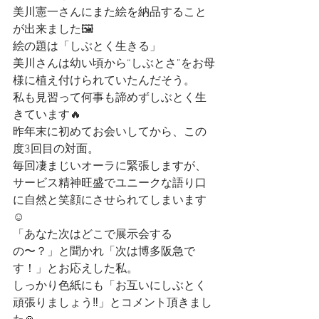
美川憲一さんにまた絵を納品すること
が出来ました🖼️
絵の題は「しぶとく生きる」
美川さんは幼い頃から“しぶとさ”をお母
様に植え付けられていたんだそう。
私も見習って何事も諦めずしぶとく生
きています🔥
昨年末に初めてお会いしてから、この
度3回目の対面。
毎回凄まじいオーラに緊張しますが、
サービス精神旺盛でユニークな語り口
に自然と笑顔にさせられてしまいます
☺️
「あなた次はどこで展示会する
の〜？」と聞かれ「次は博多阪急で
す！」とお応えした私。
しっかり色紙にも「お互いにしぶとく
頑張りましょう‼️」とコメント頂きまし