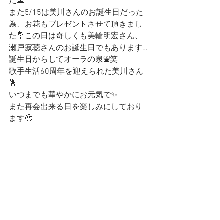
た🙏
また5/15は美川さんのお誕生日だった
為、お花もプレゼントさせて頂きまし
た💐この日は奇しくも美輪明宏さん、
瀬戸寂聴さんのお誕生日でもあります…
誕生日からしてオーラの泉⛲️笑
歌手生活60周年を迎えられた美川さん
🕺
いつまでも華やかにお元気で✨
また再会出来る日を楽しみにしており
ます🥹