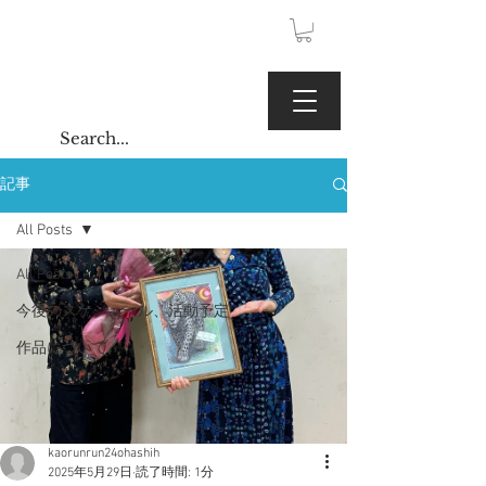
JPY (¥)
Kaoru Gallery
記事
All Posts
All Posts
今後のスケジュール、活動予定
作品について
kaorunrun24ohashih
2025年5月29日
読了時間: 1分