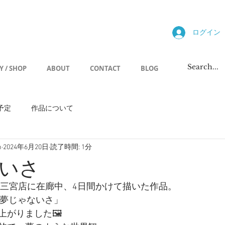
allery
ログイン
Y / SHOP
ABOUT
CONTACT
BLOG
予定
作品について
h
2024年6月20日
読了時間: 1分
いさ
ンズ三宮店に在廊中、4日間かけて描いた作品。
「夢じゃないさ」
がりました🖼️