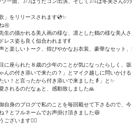
ーツ一面、3/3はうたコン出演、そして3/4は冬美さんの
歌」をリリースされます💿✨
㊗️
先生の描かれる美人画の様な、凛とした鶴の様な美人さん
ドレス姿も良く似合われます💃
声と楽しいトーク、煌びやかなお衣装、豪華なセット、
目に座られた８歳の少年のことが気になったらしく、坂
ゃんの付き添いで来たの？」とマイク越しに問いかける
たい！と言ったから付き添いで来ました👵」と✨
愛されるのだなぁと、感動致しました🙏
御自身のブログで私のことを毎回載せて下さるので、今
ね？とフルネームでお声掛け頂きました😆
ざいます🙇‍♀️