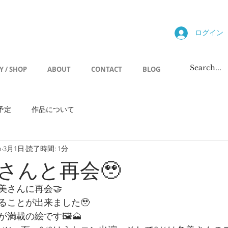
allery
ログイン
Y / SHOP
ABOUT
CONTACT
BLOG
予定
作品について
h
3月1日
読了時間: 1分
さんと再会🥹
美さんに再会🤝
ることが出来ました🥹
満載の絵です🖼️🗻