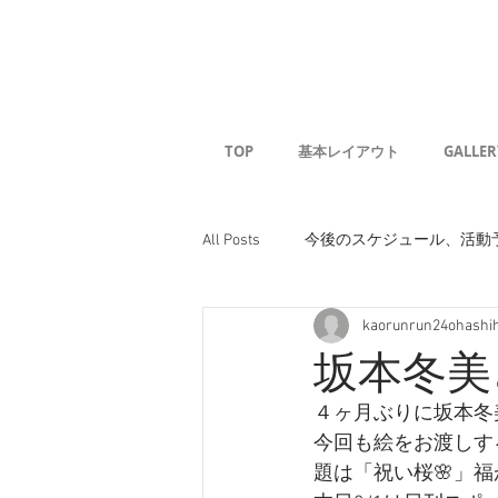
Kaoru G
TOP
基本レイアウト
GALLER
All Posts
今後のスケジュール、活動
kaorunrun24ohashi
坂本冬美
４ヶ月ぶりに坂本冬
今回も絵をお渡しす
題は「祝い桜🌸」福が