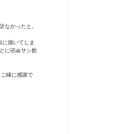
訳なかったと。
当に描いてしま
に🤣🙏サシ飲
️ご縁に感謝で