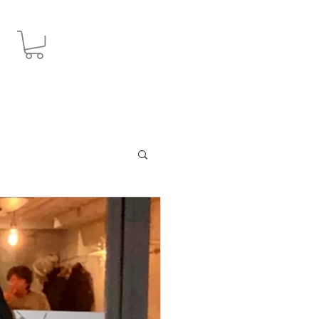
JPY (¥)