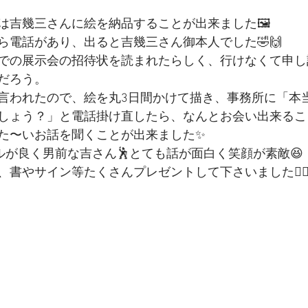
は吉幾三さんに絵を納品することが出来ました🖼️
ら電話があり、出ると吉幾三さん御本人でした🤣🙌
での展示会の招待状を読まれたらしく、行けなくて申し
だろう。
言われたので、絵を丸3日間かけて描き、事務所に「本
しょう？」と電話掛け直したら、なんとお会い出来ること
た〜いお話を聞くことが出来ました✨
ルが良く男前な吉さん🕺とても話が面白く笑顔が素敵😆
書やサイン等たくさんプレゼントして下さいました🙇‍♀