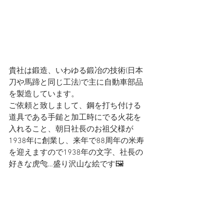
貴社は鍛造、いわゆる鍛冶の技術(日本
刀や馬蹄と同じ工法)で主に自動車部品
を製造しています。
ご依頼と致しまして、鋼を打ち付ける
道具である手鎚と加工時にでる火花を
入れること、朝日社長のお祖父様が
1938年に創業し、来年で88周年の米寿
を迎えますので1938年の文字、社長の
好きな虎🐅…盛り沢山な絵です🖼️
末筆ながら貴社の益々のご発展をお祈
り申し上げます🍀