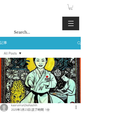
JPY (¥)
Kaoru Gallery
記事
All Posts
All Posts
今後のスケジュール、活動予定
作品について
kaorunrun24ohashih
2025年3月23日
読了時間: 1分