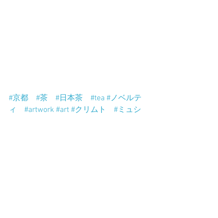
#京都
#茶
#日本茶
#tea
#ノベルテ
ィ
#artwork
#art
#クリムト
#ミュシ
ャ
#ボールペン画
#ballpointpenart
すべて表示
最新記事