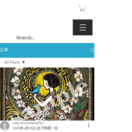
JPY (¥)
Kaoru Gallery
記事
All Posts
All Posts
今後のスケジュール、活動予定
作品について
kaorunrun24ohashih
2025年4月25日
読了時間: 1分