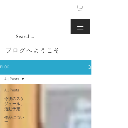
JPY (¥)
Kaoru Gallery
ブログへようこそ
BLOG
All Posts
All Posts
今後のスケ
ジュール、
活動予定
作品につい
て