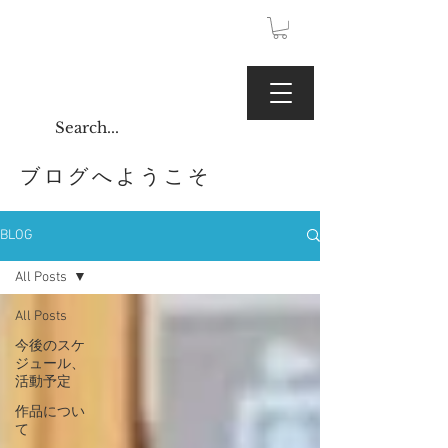
JPY (¥)
Kaoru Gallery
ブログへようこそ
BLOG
All Posts
All Posts
今後のスケ
ジュール、
活動予定
作品につい
て